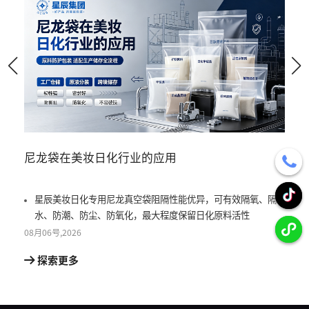
尼龙袋在美妆日化行业的应用
尼龙
星辰美妆日化专用尼龙真空袋阻隔性能优异，可有效隔氧、隔
星
水、防潮、防尘、防氧化，最大程度保留日化原料活性
真
08月
06号
,
2026
08月
0
探索更多
探