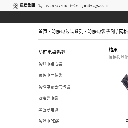
xcbgm@xcgs.com
13929287418
首页
/
防静电包装系列
/
防静电袋系列
/ 网
结果
防静电袋系列
价格和其
防静电铝箔袋
防静电屏蔽袋
防静电复合气泡袋
网格导电袋
黑色导电袋
防静电PE袋