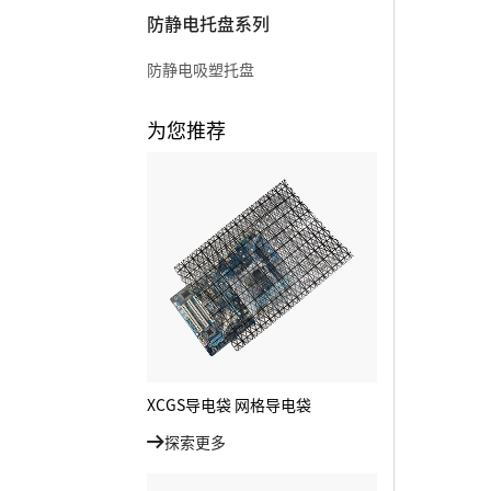
防静电托盘系列
防静电吸塑托盘
为您推荐
XCGS导电袋 网格导电袋
探索更多