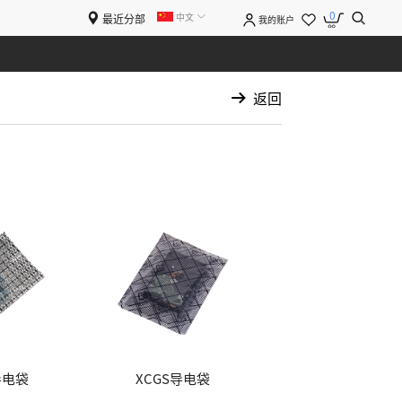
0
中文
最近分部
我的账户
返回
导电袋
XCGS导电袋