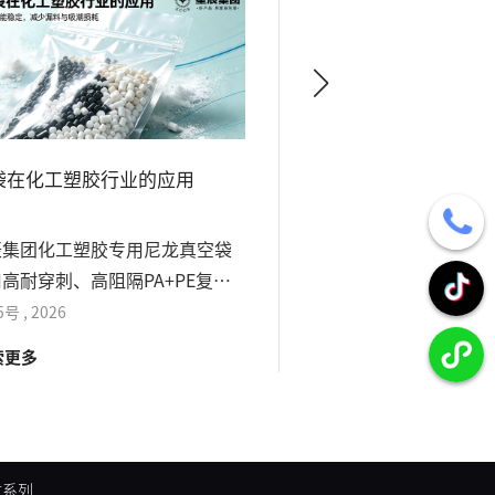
袋在化工塑胶行业的应用
尼龙袋在医疗器械行
辰集团化工塑胶专用尼龙真空袋
星辰医用级尼龙真空
高耐穿刺、高阻隔PA+PE复合
全新原料生产，无尘
质，抗摩擦、抗挤压、耐颗粒穿
备高阻隔、耐穿刺、
5号
,
2026
08月
05号
,
2026
适配灭菌工艺、无杂
索更多
探索更多
防尘防潮等特性。
材系列