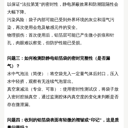
以保证
“法拉第笼”的密封性，静电屏蔽效果和防潮阻隔性会
大幅下降。
污染风险：袋子内部可能已受到外界环境的灰尘和湿气污
染，再次使用会危及敏感元件的安全。
物理损伤：首次使用后，铝箔层可能已产生微小折痕和针
孔，肉眼难以察觉，但防护性能已受损。
问题三：
如何检测防静电铝箔袋的密封完整性（是否漏
气）？
水中气泡法（简便）：将空袋充入一定量气体后封口，压入
水中轻挤，观察有无连续气泡冒出。
真空衰减法（专业、可靠）：使用密封性测试仪，将袋子放
入密封腔抽真空，通过监测腔体内真空度的变化来判断是否
存在微泄漏。
问题四：
收到的铝箔袋表面有轻微的褶皱或
“印记”，这是质
量问题吗？