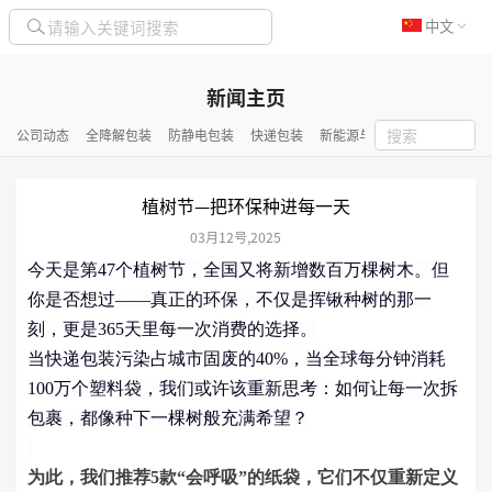
中文
新闻主页
公司动态
全降解包装
防静电包装
快递包装
新能源与化工包装
隔热保
植树节—把环保种进每一天
03月
12号
,
2025
今天是第
4
7
个植树节，全国又将新增数百万棵树木。但
你是否想过
——
真正的环保，不仅是挥锹种树的那一
刻，更是
365天里每一次消费的选择。
当快递包装污染占城市固废的
40%，当全球每分钟消耗
100万个塑料袋，我们或许该重新思考：如何让每一次拆
包裹，都像种下一棵树般充满希望？
为此，
我们推荐
5款“会呼吸”的纸袋，它们
不仅重新定义