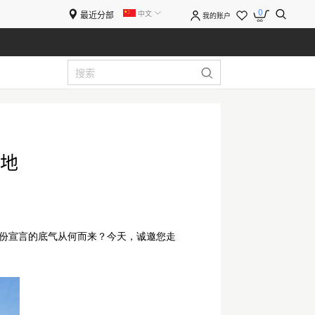
0
中文
最近分部
我的账户
基地
份宣言的底气从何而来？今天，诚邀您走