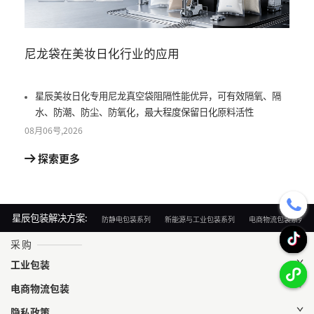
尼龙袋在美妆日化行业的应用
尼龙
星辰美妆日化专用尼龙真空袋阻隔性能优异，可有效隔氧、隔
星
水、防潮、防尘、防氧化，最大程度保留日化原料活性
真
08月
06号
,
2026
08月
0
探索更多
探
星辰包装解决方案:
防静电包装系列
新能源与工业包装系列
电商物流包装系列
采购
工业包装
电商物流包装
隐私政策