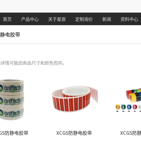
首页
产品中心
关于星辰
定制询价
新闻
资料中心
防静电胶带
他详情可能因商品尺寸和颜色而异。
CGS防静电胶带
XCGS防静电胶带
XCGS防