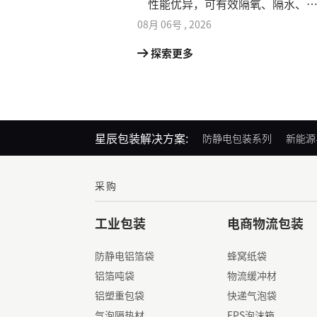
性能优异，可有效隔氧、隔水、
潮、防尘、防氧化，最大程度保
08月
06号
,
2026
日化原料活性
探索更多
星辰包装解决方案:
防静电包装系列
新能源
采购
工业包装
电商物流包装
防静电铝箔袋
蜂窝纸袋
铝箔吨袋
物流缓冲材
铝塑重包袋
快递气泡袋
气泡隔热材
EPS泡沫箱