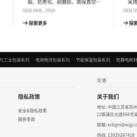
防
裂、抗老化、耐磨损、高保真空、
采用
留
防潮防盐雾性能突出。
材
08月
06号
,
2026
08月
0
刺
探索更多
探
与工业包装系列
电商物流包装系列
节能保温包装系列
防静电耗
交流
隐私政策
关于我们
地址: 中国江苏省苏
安全&隐私政策
口镇浦庄大道666号
服务条款
邮箱: xcbgm@xcgs.
热线: 13929287418