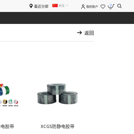
0
中文
最近分部
我的账户
返回
静电胶带
XCGS防静电胶带