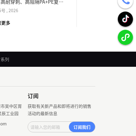
高耐穿刺、高阻隔PA+PE复合
全新原料生产，无尘
质，抗摩擦、抗挤压、耐颗粒穿
备高阻隔、耐穿刺、
5号
,
2026
08月
05号
,
2026
适配灭菌工艺、无杂
索更多
探索更多
防尘防潮等特性。
材系列
订阅
州市吴中区胥
获取有关新产品和即将进行的销售
星辰工业园
活动的最新信息
com