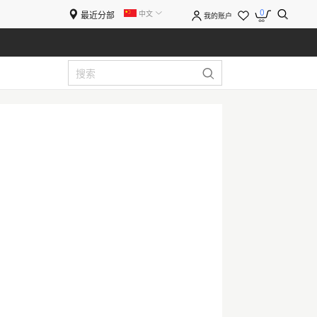
0
中文
最近分部
我的账户