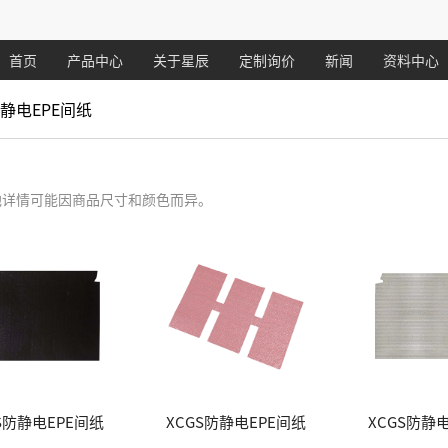
首页
产品中心
关于星辰
定制询价
新闻
资料中心
防静电EPE间纸
他详情可能因商品尺寸和颜色而异。
S防静电EPE间纸
XCGS防静电EPE间纸
XCGS防静