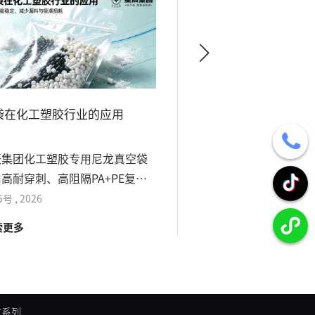
袋在化工塑胶行业的应用
尼龙袋在医疗器械行
辰集团化工塑胶专用尼龙真空袋
星辰医用级尼龙真空
高耐穿刺、高阻隔PA+PE复合
全新原料生产，无尘
质，抗摩擦、抗挤压、耐颗粒穿
备高阻隔、耐穿刺、
5号
,
2026
08月
05号
,
2026
适配灭菌工艺、无杂
索更多
探索更多
防尘防潮等特性。
材系列