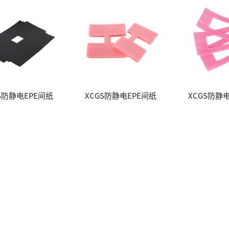
S防静电EPE间纸
XCGS防静电EPE间纸
XCGS防静