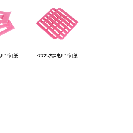
电EPE间纸
XCGS防静电EPE间纸