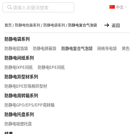
中文
返回
首页
/
防静电包装系列
/
防静电袋系列
/ 防静电复合气泡袋
防静电袋系列
防静电铝箔袋
防静电屏蔽袋
防静电复合气泡袋
网格导电袋
黑色导
防静电间纸系列
防静电IXPE间纸
防静电EPE间纸
防静电异型材系列
防静电EPE珍珠棉异型材
防静电周转箱系列
防静电GPO/EPS/EPP周转箱
防静电托盘系列
防静电吸塑托盘
结果