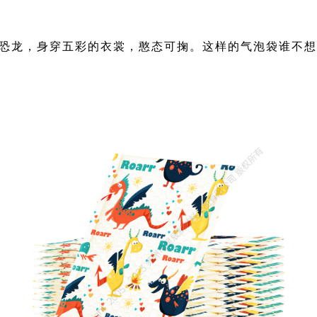
恐龙，
身穿五彩的衣裳，憨态可掬。这样的气泡袋谁不