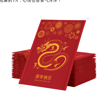
包裹的
TA，心情也会喜气洋洋！