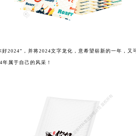
你好
2024
”，
并将
2024文字龙化，
意希望崭新的一年，又
4
年属于自己的风采！