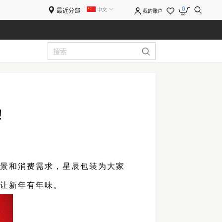
0
中文
最近分部
我的账户
！
场景和消费需求，
星辰包装
为大家
，让新年有年味。