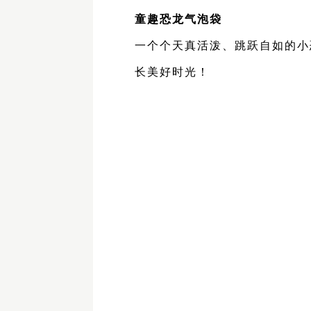
童趣恐龙
气泡袋
一个个
天真活泼
、
跳跃自如
的
小
长美好时光！