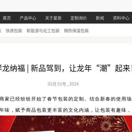
首页
产品中心
关于星辰
定制询价
新闻
资料中心
装
快递包装
新能源与化工包装
隔热保温包装
祥龙纳福 | 新品驾到，让龙年“潮”起来
02月
01号
,
2024
商家
已经纷纷开始了春节
包装
的定制。结合新春的使用
年味，赋予
商品
包装更丰富的文化内涵，让包装有趣味