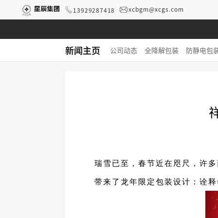
xcbgm@xcgs.com
13929287418
新闻主页
公司动态
全降解包装
防静电包
瑞雪已至，
春节近在咫尺
，许多
带来了
龙年限定
包装设计：
诠释