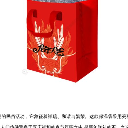
迎的民俗活动，它象征着祥瑞、和谐与繁荣。这款保温袋采用亮
让人们仿佛置身于喜庆祥和的春节氛围之中
,是新年送礼的不二之